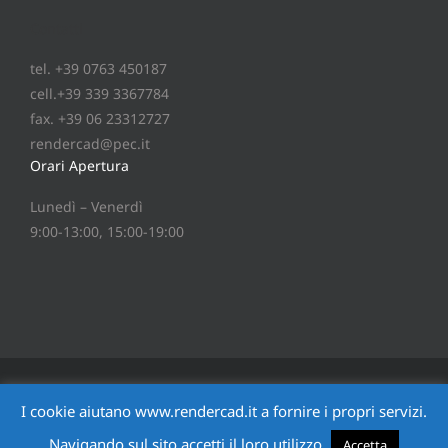
Contatti
tel. +39 0763 450187
cell.+39 339 3367784
fax. +39 06 23312727
rendercad@pec.it
Orari Apertura
Lunedì – Venerdì
9:00-13:00, 15:00-19:00
®
Copyright
2026 © RenderCAD
srl - P.IVA 01235480553 -
I cookie aiutano www.rendercad.it a fornire i propri servizi.
via Monte Fumaiolo 17-19 05019 Orvieto TR - Italia - tel.
+39 0763 450187 - fax +39 06 23312727 - email:
Navigando sul sito accetti il loro utilizzo.
Accetta