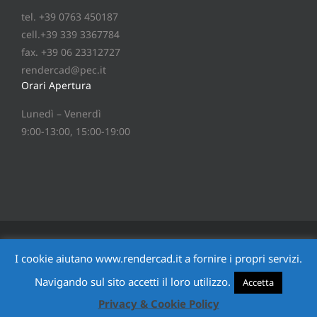
tel. +39 0763 450187
cell.+39 339 3367784
fax. +39 06 23312727
rendercad@pec.it
Orari Apertura
Lunedì – Venerdì
9:00-13:00, 15:00-19:00
®
Copyright
2026 © RenderCAD
srl - P.IVA 01235480553 -
I cookie aiutano www.rendercad.it a fornire i propri servizi.
via Monte Fumaiolo 17-19 05019 Orvieto TR - Italia - tel.
Navigando sul sito accetti il loro utilizzo.
+39 0763 450187 - fax +39 06 23312727 - email:
Accetta
domotica@rendercad.it
Privacy & Cookie Policy