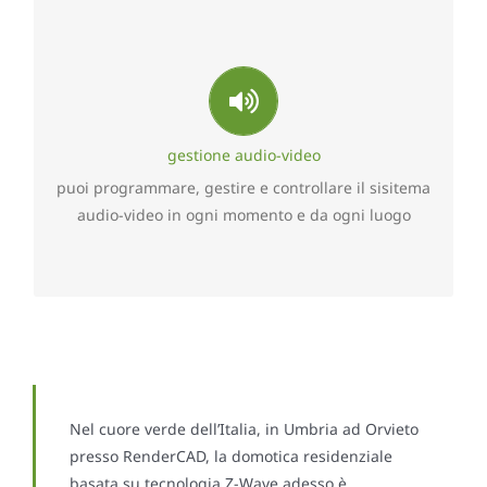
Controllo sistema audio-video
Con semplicità ed in tempo reale, ciascun utente
può monitorare il sistema audio-video della
propria residenza potendo intervenire
manualmente sia in locale che da remoto sui valori
gestione audio-video
di programmazione del sistema cosi da garantire
puoi programmare, gestire e controllare il sisitema
sempre la massima aderenza alle proprie esigenze
audio-video in ogni momento e da ogni luogo
personali.
Nel cuore verde dell’Italia, in Umbria ad Orvieto
presso RenderCAD, la domotica residenziale
basata su tecnologia Z-Wave adesso è