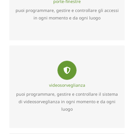
porte-finestre
da remoto sui valori di programmazione del
puoi programmare, gestire e controllare gli accessi
sistema cosi da garantire sempre la massima
in ogni momento e da ogni luogo
aderenza alle proprie esigenze personali.
Controllo sistema videosorveglianza
Con semplicità ed in tempo reale, ciascun utente
può monitorare ogni ambiente interno ed esterno
della propria residenza potendo intervenire
videosorveglianza
manualmente sia in locale che da remoto sui valori
puoi programmare, gestire e controllare il sistema
di programmazione del sistema cosi da garantire
di videosorveglianza in ogni momento e da ogni
sempre la massima aderenza alle proprie esigenze
luogo
personali.