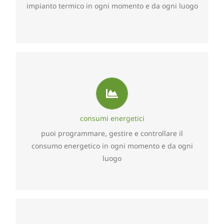
sempre la massima aderenza alle proprie esigenze
impianto termico in ogni momento e da ogni luogo
personali.
controllo consumi energetici
Con semplicità ciascun utente può visualizzare in
tempo reale i consumi energetici della propria
consumi energetici
residenza, avere una proiezione dei consumi
puoi programmare, gestire e controllare il
giornalieri ed uno storico di quelli settimanali,
consumo energetico in ogni momento e da ogni
mensili, semestrali ed annuali.
luogo
controllo illuminotecnico